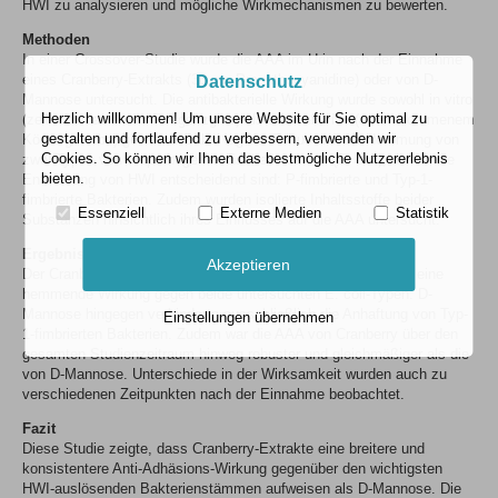
HWI zu analysieren und mögliche Wirkmechanismen zu bewerten.
Methoden
In einer Crossover-Studie wurde die AAA im Urin nach der Einnahme
eines Cranberry-Extrakts (36 mg Proanthocyanidine) oder von D-
Datenschutz
Mannose untersucht. Die antibakterielle Wirkung wurde sowohl in vitro
Herzlich willkommen! Um unsere Website für Sie optimal zu
(zellkulturbasiert im Reagenzglas) als auch ex vivo (an entnommenem
gestalten und fortlaufend zu verbessern, verwenden wir
Körpergewebe) getestet. Dabei lag der Fokus auf der Hemmung von
Cookies. So können wir Ihnen das bestmögliche Nutzererlebnis
zwei Typen von uropathogenen Escherichia coli (E. coli), die für die
bieten.
Entstehung von HWI entscheidend sind: P-fimbrierte und Typ-1-
fimbrierte Bakterien. Zudem wurden isolierte Inhaltsstoffe beider
Essenziell
Externe Medien
Statistik
Substanzen hinsichtlich ihres Einflusses auf die AAA untersucht.
Ergebnisse
Akzeptieren
Der Cranberry-Extrakt zeigte sowohl in vitro als auch ex vivo eine
hemmende Wirkung gegen beide untersuchten E. coli-Typen. D-
Mannose hingegen verhinderte ausschließlich die Anhaftung von Typ-
Einstellungen übernehmen
1-fimbrierten Bakterien. Zudem war die AAA von Cranberry über den
gesamten Studienzeitraum hinweg robuster und gleichmäßiger als die
von D-Mannose. Unterschiede in der Wirksamkeit wurden auch zu
verschiedenen Zeitpunkten nach der Einnahme beobachtet.
Fazit
Diese Studie zeigte, dass Cranberry-Extrakte eine breitere und
konsistentere Anti-Adhäsions-Wirkung gegenüber den wichtigsten
HWI-auslösenden Bakterienstämmen aufweisen als D-Mannose. Die