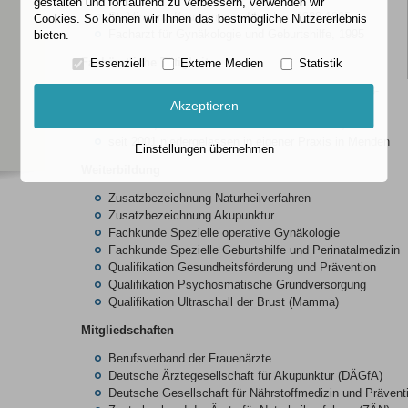
gestalten und fortlaufend zu verbessern, verwenden wir
St. Vincenz-Krankenhaus Menden, 1988-1995
Cookies. So können wir Ihnen das bestmögliche Nutzererlebnis
Facharzt für Gynäkologie und Geburtshilfe, 1995
bieten.
Fachärztliche Tätigkeit
Essenziell
Externe Medien
Statistik
Facharzt, St. Vincenz-Krankenhaus Menden, 1993-
Akzeptieren
2001
Oberarzt, St. Vincenz-Krankenhaus Menden, 1995
seit 2001 niedergelassen in eigener Praxis in Menden
Einstellungen übernehmen
Weiterbildung
Zusatzbezeichnung Naturheilverfahren
Zusatzbezeichnung Akupunktur
Fachkunde Spezielle operative Gynäkologie
Fachkunde Spezielle Geburtshilfe und Perinatalmedizin
Qualifikation Gesundheitsförderung und Prävention
Qualifikation Psychosmatische Grundversorgung
Qualifikation Ultraschall der Brust (Mamma)
Mitgliedschaften
Berufsverband der Frauenärzte
Deutsche Ärztegesellschaft für Akupunktur (DÄGfA)
Deutsche Gesellschaft für Nährstoffmedizin und Präven