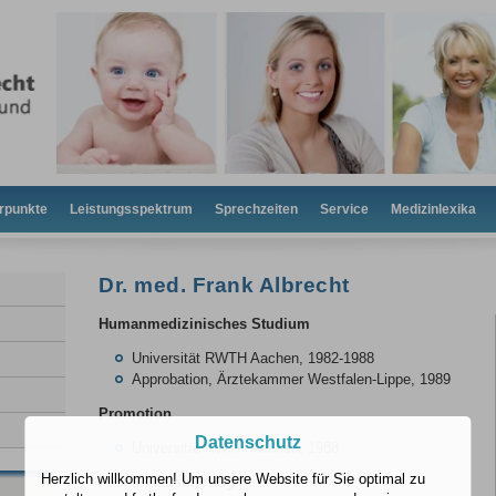
rpunkte
Leistungsspektrum
Sprechzeiten
Service
Medizinlexika
Dr. med. Frank Albrecht
Humanmedizinisches Studium
Universität RWTH Aachen, 1982-1988
Approbation, Ärztekammer Westfalen-Lippe, 1989
Promotion
Datenschutz
Universität RWTH Aachen, 1988
Herzlich willkommen! Um unsere Website für Sie optimal zu
Facharztausbildung