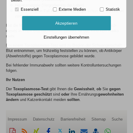
bieten.
Hepatomegalie (Vergrößerung der Leber)
Essenziell
Externe Medien
Statistik
Im schlimmsten Fall kann das Kind sogar schon vor der Geburt
versterben.
Akzeptieren
Hat die Mutter bereits die Infektion durchgemacht und lässt sich
dieses in ihrem Blut nachweisen, besteht für das Kind kein Risiko
mehr.
Einstellungen übernehmen
Bei einem Toxoplasmose-Test wird zu Beginn der Schwangerschaft
Blut entnommen, um frühzeitig feststellen zu können, ob Antikörper
(Abwehrstoffe) gegen Toxoplasmose gebildet wurde.
Bei fehlender Immunabwehr sollten weitere Kontrolluntersuchungen
folgen.
Ihr Nutzen
Der
Toxoplasmose-Test
gibt Ihnen die
Gewissheit
,
ob
Sie
gegen
Toxoplasmose geschützt
sind
oder
Ihre Ernährungs
gewohnheiten
ändern
und Katzenkontakt meiden
sollten
.
Impressum
Datenschutz
Barrierefreiheit
Sitemap
Suche
Diese
RSS-
Auf
Auf
Auf
Auf
Per
vCard
Auf