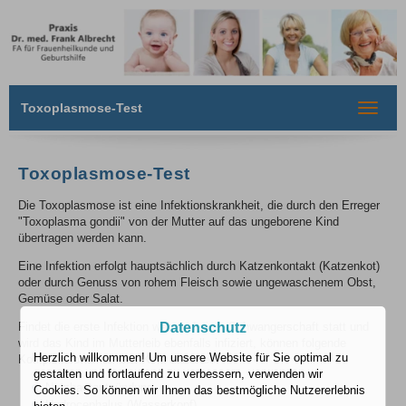
Toxoplasmose-Test
Toggle
navigat
Toxoplasmose-Test
Die Toxoplasmose ist eine Infektionskrankheit, die durch den Erreger
"Toxoplasma gondii" von der Mutter auf das ungeborene Kind
übertragen werden kann.
Eine Infektion erfolgt hauptsächlich durch Katzenkontakt (Katzenkot)
oder durch Genuss von rohem Fleisch sowie ungewaschenem Obst,
Gemüse oder Salat.
Datenschutz
Findet die erste Infektion während einer Schwangerschaft statt und
wird das Kind im Mutterleib ebenfalls infiziert, können folgende
Herzlich willkommen! Um unsere Website für Sie optimal zu
Komplikationen für das Kind auftreten:
gestalten und fortlaufend zu verbessern, verwenden wir
Netzhautentzündung
Cookies. So können wir Ihnen das bestmögliche Nutzererlebnis
Hydrocephalus (Wasserkopf)