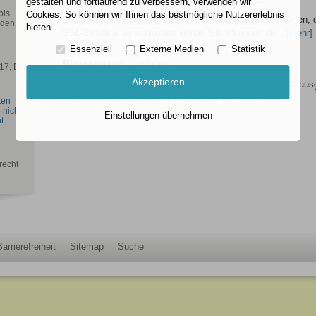
gestalten und fortlaufend zu verbessern, verwenden wir
01.08.2017
bis
Cookies. So können wir Ihnen das bestmögliche Nutzererlebnis
Liebe Patientinnen, wir freuen uns, Ihnen mitteilen zu dürfen
rden
bieten.
SSL-Zertifikat verschlüsselt wurde. Sie erkennen die…
[mehr]
Essenziell
Externe Medien
Statistik
Bioresonanz
21.12.2012
7, Dr.
Akzeptieren
Seit kurzem sind wir mit dem neuesten Bioresonanzgerät aus
eingearbeitet. Wir stehen jetzt mit dieser…
[mehr]
ten
 nicht
Einstellungen übernehmen
t
recht
Barrierefreiheit
Sitemap
Suche