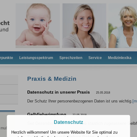
rpunkte
Leistungsspektrum
Sprechzeiten
Service
Medizinlexika
Praxis & Medizin
Datenschutz in unserer Praxis
25.05.2018
Der Schutz Ihrer personenbezogenen Daten ist uns wichtig.
[m
Gelbfieberimpfung
22.05.2018
Datenschutz
Seit Dezember 2016 sind wir eine staatlich zugelassene Gelbfi
b muß
Herzlich willkommen! Um unsere Website für Sie optimal zu
Schutz Ihrer persönlichen Daten